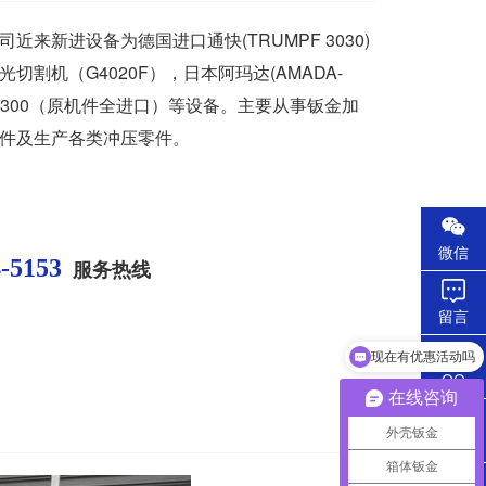
来新进设备为德国进口通快(TRUMPF 3030)
割机（G4020F），日本阿玛达(AMADA-
T-300（原机件全进口）等设备。主要从事钣金加
件及生产各类冲压零件。
微信
4-5153
服务热线
留言
现在有优惠活动吗
QQ
在线咨询
外壳钣金
电话
箱体钣金