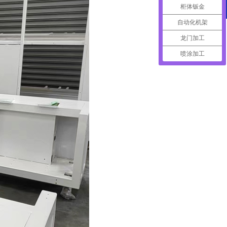
柜体钣金
返回
自动化机架
龙门加工
喷涂加工